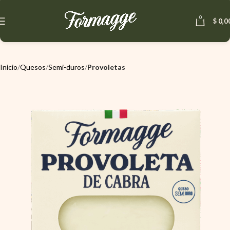
0
$
0,0
Inicio
Quesos
Semi-duros
Provoletas