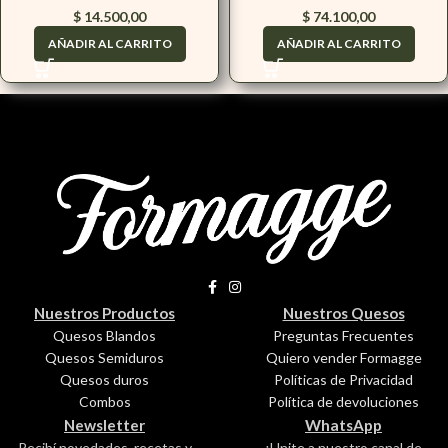
$
14.500,00
$
74.100,00
AÑADIR AL CARRITO
AÑADIR AL CARRITO
Nuestros Productos
Nuestros Quesos
Quesos Blandos
Preguntas Frecuentes
Quesos Semiduros
Quiero vender Formagge
Quesos duros
Políticas de Privacidad
Combos
Política de devoluciones
Newsletter
WhatsApp
Recibí novedades, recetas y
¡Unite a nuestro canal de