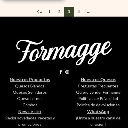
←
1
2
3
4
→
Nuestros Productos
Nuestros Quesos
Quesos Blandos
Preguntas Frecuentes
Quesos Semiduros
Quiero vender Formagge
Quesos duros
Políticas de Privacidad
Combos
Política de devoluciones
Newsletter
WhatsApp
Recibí novedades, recetas y
¡Unite a nuestro canal de
promociones
difusión!